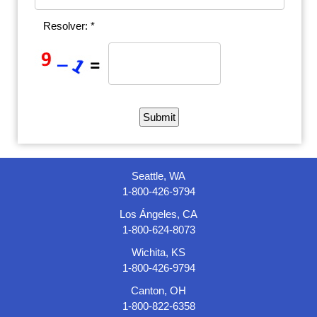
Resolver: *
Seattle, WA
1-800-426-9794
Los Ángeles, CA
1-800-624-8073
Wichita, KS
1-800-426-9794
Canton, OH
1-800-822-6358