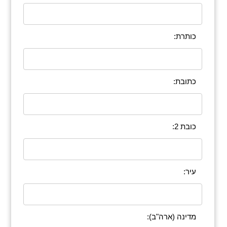
כותרת:
כתובת:
כובת 2:
עיר:
מדינה (ארה"ב):