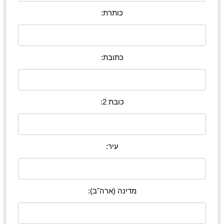
כותרת:
כתובת:
כובת 2:
עיר:
מדינה (ארה"ב):