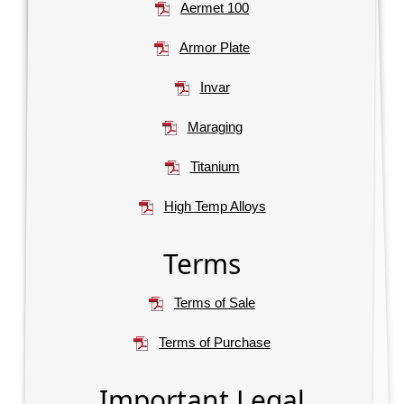
Aermet 100
Armor Plate
Invar
Maraging
Titanium
High Temp Alloys
Terms
Terms of Sale
Terms of Purchase
Important Legal